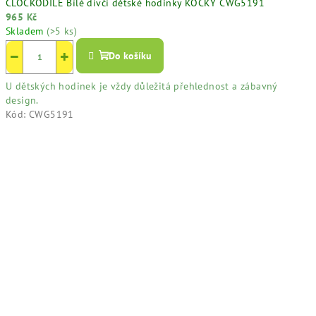
CLOCKODILE Bílé dívčí dětské hodinky KOČKY CWG5191
965 Kč
Skladem
(>5 ks)
−
+
Do košíku
U dětských hodinek je vždy důležitá přehlednost a zábavný
design.
Kód:
CWG5191