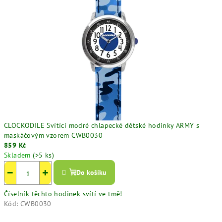
CLOCKODILE Svítící modré chlapecké dětské hodinky ARMY s
maskáčovým vzorem CWB0030
859 Kč
Skladem
(>5 ks)
−
+
Do košíku
Číselník těchto hodinek svítí ve tmě!
Kód:
CWB0030