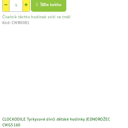
−
+
Do košíku
Číselník těchto hodinek svítí ve tmě!
Kód:
CWB0081
CLOCKODILE Tyrkysové dívčí dětské hodinky JEDNOROŽEC
CWG5160