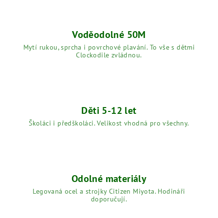
O
C
Voděodolné 50M
K
Mytí rukou, sprcha i povrchové plavání. To vše s dětmi
Clockodile zvládnou.
O
D
I
Děti 5-12 let
L
Školáci i předškoláci. Velikost vhodná pro všechny.
E
|
D
Odolné materiály
ě
Legovaná ocel a strojky Citizen Miyota. Hodináři
doporučují.
t