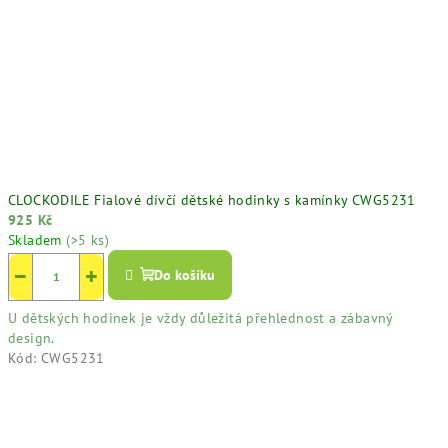
CLOCKODILE Fialové dívčí dětské hodinky s kamínky CWG5231
925 Kč
Skladem
(>5 ks)
−
+
Do košíku
U dětských hodinek je vždy důležitá přehlednost a zábavný
design.
Kód:
CWG5231