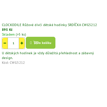
CLOCKODILE Růžové dívčí dětské hodinky SRDÍČKA CWG5212
895 Kč
Skladem
(>5 ks)
−
+
Do košíku
U dětských hodinek je vždy důležitá přehlednost a zábavný
design.
Kód:
CWG5212