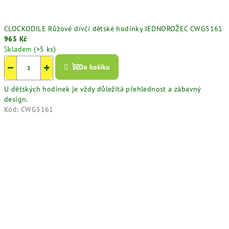
CLOCKODILE Růžové dívčí dětské hodinky JEDNOROŽEC CWG5161
965 Kč
Skladem
(>5 ks)
−
+
Do košíku
U dětských hodinek je vždy důležitá přehlednost a zábavný
design.
Kód:
CWG5161