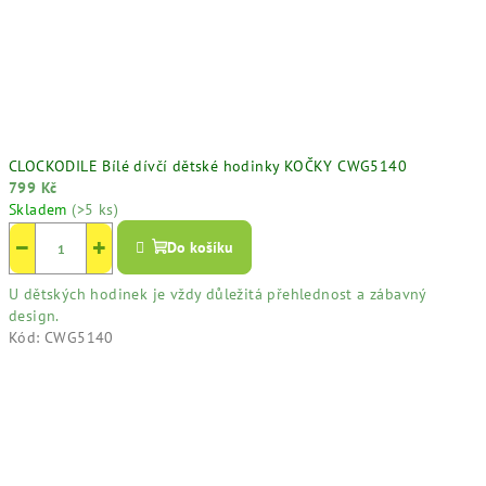
CLOCKODILE Bílé dívčí dětské hodinky KOČKY CWG5140
799 Kč
Skladem
(>5 ks)
−
+
Do košíku
U dětských hodinek je vždy důležitá přehlednost a zábavný
design.
Kód:
CWG5140