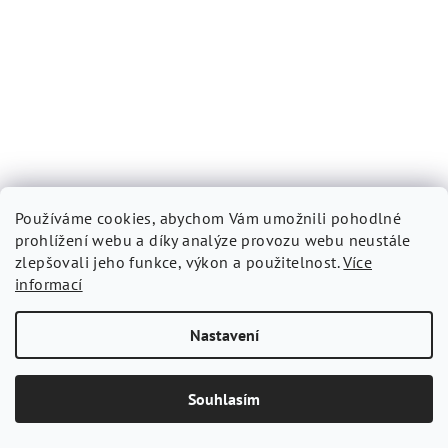
CLOCKODILE Tyrkysové dívčí dětské hodinky s kamínky CWG5230
Používáme cookies, abychom Vám umožnili pohodlné
925 Kč
prohlížení webu a díky analýze provozu webu neustále
Skladem
(>5 ks)
zlepšovali jeho funkce, výkon a použitelnost.
Více
informací
−
+
Do košíku
Nastavení
U dětských hodinek je vždy důležitá přehlednost a zábavný
design.
Kód:
CWG5230
Souhlasím