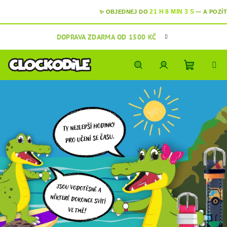
21 H 8 MIN 2 S
✨ OBJEDNEJ DO
—
A
POZÍTŘÍ
MÁ
Přejít
DOPRAVA ZDARMA OD 1500 KČ
na
obsah
Nákupní
Hledat
Přihlášení
košík