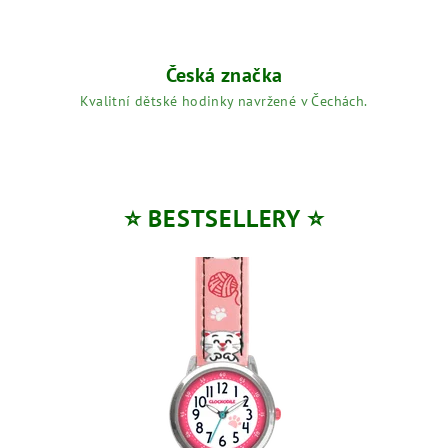
s
k
Česká značka
é
Kvalitní dětské hodinky navržené v Čechách.
h
o
d
⭐ BESTSELLERY ⭐
i
n
k
y
č
e