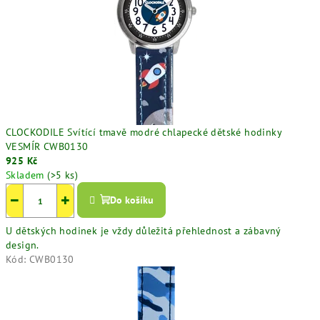
CLOCKODILE Svítící tmavě modré chlapecké dětské hodinky
VESMÍR CWB0130
925 Kč
Skladem
(>5 ks)
−
+
Do košíku
U dětských hodinek je vždy důležitá přehlednost a zábavný
design.
Kód:
CWB0130