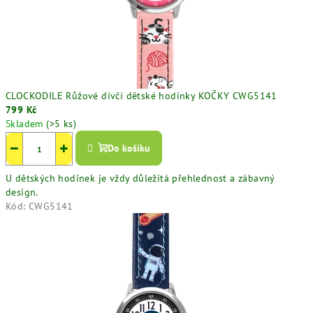
s
k
é
z
CLOCKODILE Růžové dívčí dětské hodinky KOČKY CWG5141
799 Kč
n
Skladem
(>5 ks)
−
+
Do košíku
a
č
U dětských hodinek je vždy důležitá přehlednost a zábavný
design.
k
Kód:
CWG5141
y