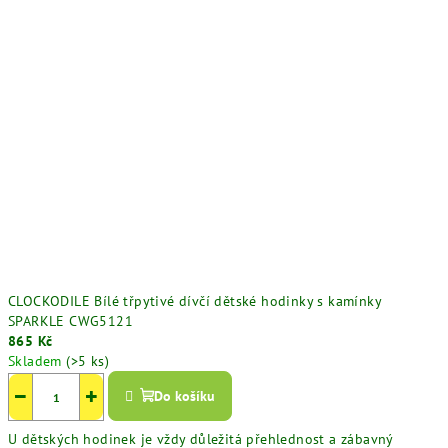
CLOCKODILE Bílé třpytivé dívčí dětské hodinky s kamínky
SPARKLE CWG5121
865 Kč
Skladem
(>5 ks)
−
+
Do košíku
U dětských hodinek je vždy důležitá přehlednost a zábavný