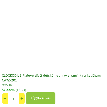
CLOCKODILE Fialové dívčí dětské hodinky s kamínky a kytičkami
CWG5201
995 Kč
Skladem
(>5 ks)
−
+
Do košíku