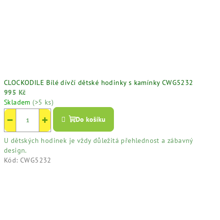
CLOCKODILE Bílé dívčí dětské hodinky s kamínky CWG5232
995 Kč
Skladem
(>5 ks)
−
+
Do košíku
U dětských hodinek je vždy důležitá přehlednost a zábavný
design.
Kód:
CWG5232