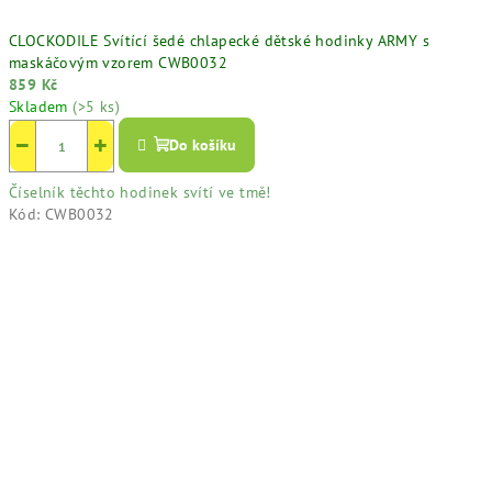
CLOCKODILE Svítící šedé chlapecké dětské hodinky ARMY s
maskáčovým vzorem CWB0032
859 Kč
Skladem
(>5 ks)
−
+
Do košíku
Číselník těchto hodinek svítí ve tmě!
Kód:
CWB0032