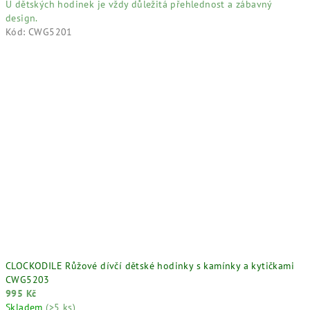
U dětských hodinek je vždy důležitá přehlednost a zábavný
design.
Kód:
CWG5201
CLOCKODILE Růžové dívčí dětské hodinky s kamínky a kytičkami
CWG5203
995 Kč
Skladem
(>5 ks)