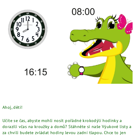
Ahoj, děti!
Učíte se čas, abyste mohli nosit pořádné krokodýlí hodinky a
dorazili včas na kroužky a domů? Stáhněte si naše Výukové listy a
za chvíli budete zvládat hodiny levou zadní tlapou. Chce to jen