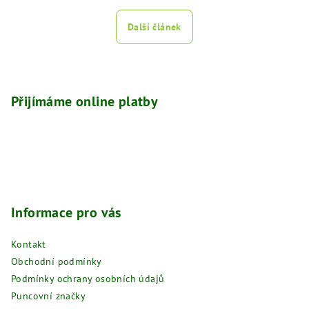
Další článek
Z
á
p
Přijímáme online platby
a
t
í
Informace pro vás
Kontakt
Obchodní podmínky
Podmínky ochrany osobních údajů
Puncovní značky