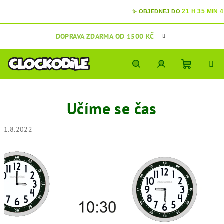
21 H 35 MIN 44
✨ OBJEDNEJ DO
Přejít
DOPRAVA ZDARMA OD 1500 KČ
na
obsah
Nákupní
Hledat
Přihlášení
Učíme se čas
košík
1.8.2022