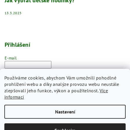
Jak vybrat dětské hodinky?
13.3.2023
Přihlášení
E-mail
Heslo
Používáme cookies, abychom Vám umožnili pohodlné
prohlížení webu a díky analýze provozu webu neustále
Přihlásit se
zlepšovali jeho funkce, výkon a použitelnost.
Více
informací
Nová registrace
Zapomenuté heslo
Nastavení
Copyright 2026
CLOCKODILE
. Všechna práva vyhrazena.