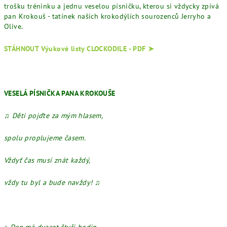
trošku tréninku a jednu veselou písničku, kterou si vždycky zpívá
pan Krokouš - tatínek našich krokodýlích sourozenců Jerryho a
Olive.
STÁHNOUT Výukové listy CLOCKODILE - PDF ➤
VESELÁ PÍSNIČKA PANA KROKOUŠE
♫
Děti pojďte za mým hlasem,
spolu proplujeme časem.
Vždyť čas musí znát každý,
vždy tu byl a bude navždy!
♫
♪
Den má dvacet čtyři hodin,