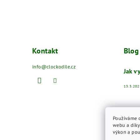
Kontakt
Blog
info
@
clockodile.cz
Jak v
13.3.202
Používáme c
webu a díky
výkon a pou