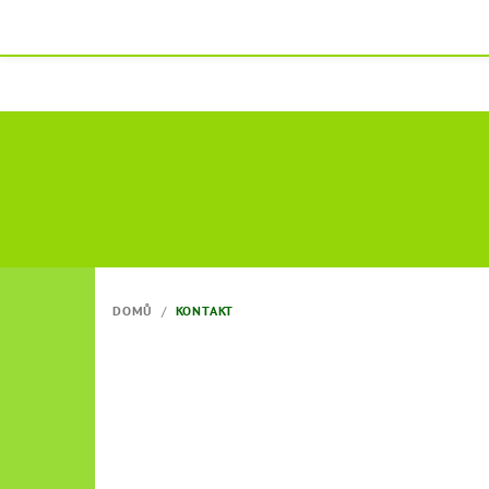
Přejít
na
obsah
DOMŮ
/
KONTAKT