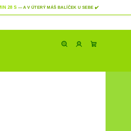
IN 28 S
—
A
V ÚTERÝ
MÁŠ BALÍČEK U SEBE
✔️
Hledat
Přihlášení
Nákupní
košík