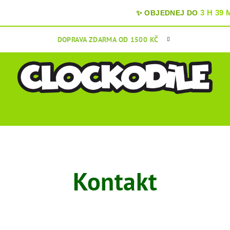
3 H 39 M
✨ OBJEDNEJ DO
DOPRAVA ZDARMA OD 1500 KČ
Kontakt