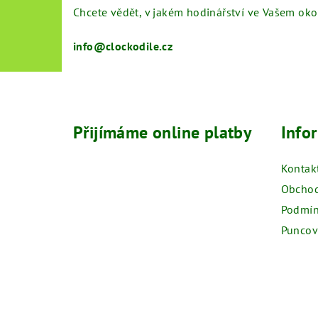
Chcete vědět, v jakém hodinářství ve Vašem ok
info@clockodile.cz
Z
á
Přijímáme online platby
Info
p
a
Kontak
t
Obchod
Podmín
í
Puncov