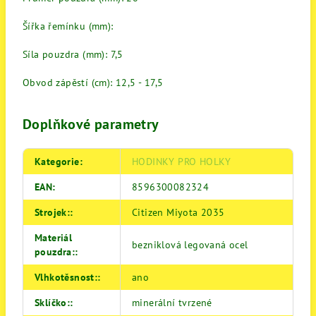
Šířka řemínku (mm):
Síla pouzdra (mm): 7,5
Obvod zápěstí (cm): 12,5 - 17,5
Doplňkové parametry
Kategorie
:
HODINKY PRO HOLKY
EAN
:
8596300082324
Strojek:
:
Citizen Miyota 2035
Materiál
bezniklová legovaná ocel
pouzdra:
:
Vlhkotěsnost:
:
ano
Sklíčko:
:
minerální tvrzené