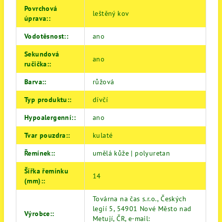
Povrchová
leštěný kov
úprava:
:
Vodotěsnost:
:
ano
Sekundová
ano
ručička:
:
Barva:
:
růžová
Typ produktu:
:
dívčí
Hypoalergenní:
:
ano
Tvar pouzdra:
:
kulaté
Řemínek:
:
umělá kůže | polyuretan
Šířka řemínku
14
(mm):
:
Továrna na čas s.r.o., Českých
legií 5, 54901 Nové Město nad
Výrobce:
:
Metují, ČR, e-mail: