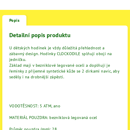
Popis
Detailní popis produktu
U dětských hodinek je vždy důležitá přehlednost a
zábavný design. Hodinky CLOCKODILE splňují obojí na
jedničku.
Základ mají v bezniklové legované oceli a doplňují je
řemínky z příjemné syntetické kůže se 2 dírkami navíc, aby
seděly i na drobnější zápěstí.
VODOTĚSNOST: 5 ATM, ano
MATERIÁL POUZDRA: bezniklová legovaná ocel
Průměr pouzdra (mm): 28