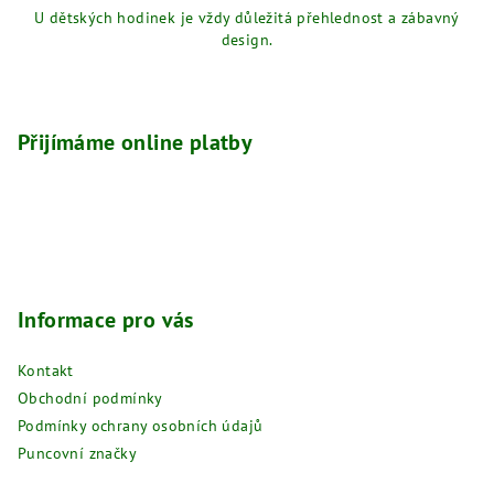
U dětských hodinek je vždy důležitá přehlednost a zábavný
design.
Z
á
p
Přijímáme online platby
a
t
í
Informace pro vás
Kontakt
Obchodní podmínky
Podmínky ochrany osobních údajů
Puncovní značky