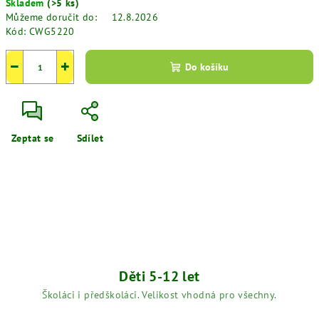
Skladem
(>5 ks)
cena:
Můžeme doručit do:
12.8.2026
Kód:
CWG5220
−
+
Do košíku
Zeptat se
Sdílet
Děti 5-12 let
Školáci i předškoláci. Velikost vhodná pro všechny.