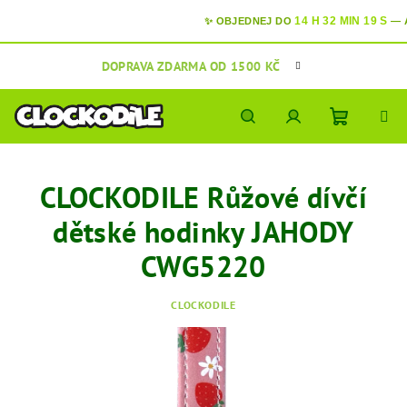
14 H 32 MIN 18 S
✨ OBJEDNEJ DO
—
A
V
Přejít
DOPRAVA ZDARMA OD 1500 KČ
na
obsah
Nákupní
Hledat
Přihlášení
CLOCKODILE Růžové dívčí
košík
dětské hodinky JAHODY
CWG5220
CLOCKODILE