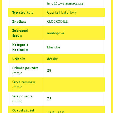
info@tovarnanacas.cz
Typ strojku:
:
Quartz | bateriový
Značka:
:
CLOCKODILE
Zobrazení
analogové
času:
:
Kategorie
klasické
hodinek:
:
Určení:
:
dětské
Průměr pouzdra
28
(mm)
:
Šířka řemínku
(mm)
:
Síla pouzdra
7,5
(mm)
:
Obvod zápěstí
12,5 - 17,5