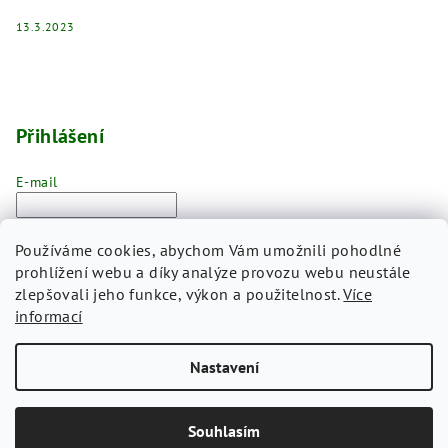
13.3.2023
Přihlášení
E-mail
Heslo
Používáme cookies, abychom Vám umožnili pohodlné
prohlížení webu a díky analýze provozu webu neustále
Přihlásit se
zlepšovali jeho funkce, výkon a použitelnost.
Více
informací
Nová registrace
Zapomenuté heslo
Nastavení
Copyright 2026
CLOCKODILE
. Všechna práva vyhrazena.
Souhlasím