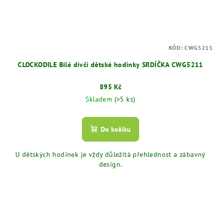
KÓD:
CWG5211
CLOCKODILE Bílé dívčí dětské hodinky SRDÍČKA CWG5211
895 Kč
Skladem
(>5 ks)
Do košíku
U dětských hodinek je vždy důležitá přehlednost a zábavný
design.