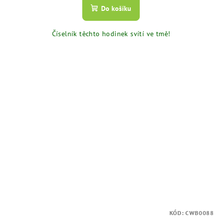
Do košíku
Číselník těchto hodinek svítí ve tmě!
KÓD:
CWB0088