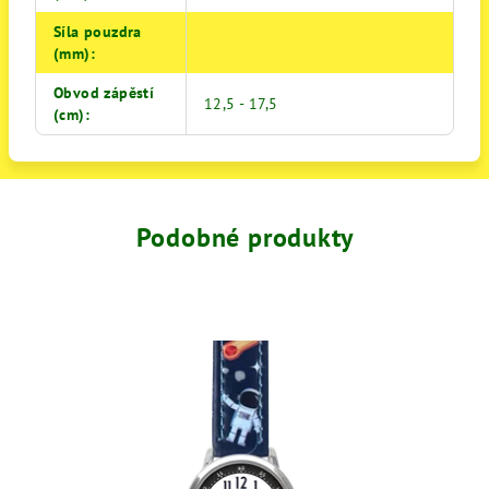
Síla pouzdra
(mm)
:
Obvod zápěstí
12,5 - 17,5
(cm)
:
Podobné produkty