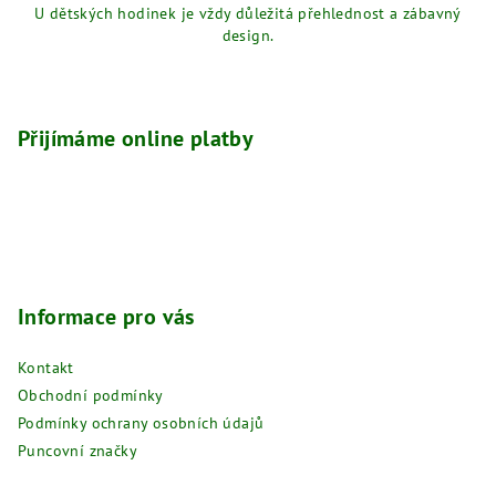
U dětských hodinek je vždy důležitá přehlednost a zábavný
design.
Z
á
p
Přijímáme online platby
a
t
í
Informace pro vás
Kontakt
Obchodní podmínky
Podmínky ochrany osobních údajů
Puncovní značky