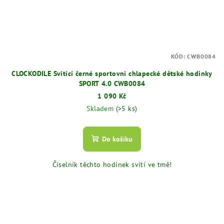
KÓD:
CWB0084
CLOCKODILE Svítící černé sportovní chlapecké dětské hodinky
SPORT 4.0 CWB0084
1 090 Kč
Skladem
(>5 ks)
Do košíku
Číselník těchto hodinek svítí ve tmě!