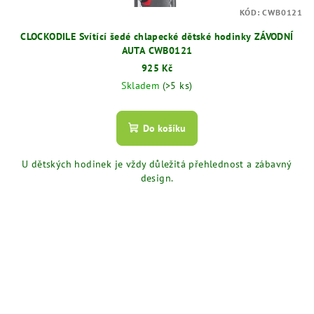
KÓD:
CWB0121
CLOCKODILE Svítící šedé chlapecké dětské hodinky ZÁVODNÍ
AUTA CWB0121
925 Kč
Skladem
(>5 ks)
Do košíku
U dětských hodinek je vždy důležitá přehlednost a zábavný
design.