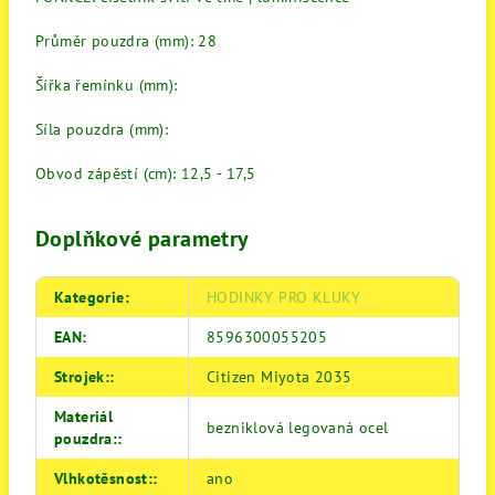
Průměr pouzdra (mm): 28
Šířka řemínku (mm):
Síla pouzdra (mm):
Obvod zápěstí (cm): 12,5 - 17,5
Doplňkové parametry
Kategorie
:
HODINKY PRO KLUKY
EAN
:
8596300055205
Strojek:
:
Citizen Miyota 2035
Materiál
bezniklová legovaná ocel
pouzdra:
:
Vlhkotěsnost:
:
ano