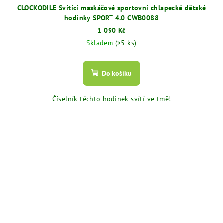
CLOCKODILE Svítící maskáčové sportovní chlapecké dětské
hodinky SPORT 4.0 CWB0088
1 090 Kč
Skladem
(>5 ks)
Do košíku
Číselník těchto hodinek svítí ve tmě!