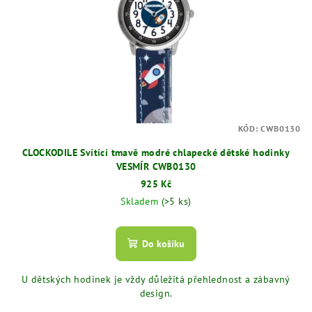
KÓD:
CWB0130
CLOCKODILE Svítící tmavě modré chlapecké dětské hodinky
VESMÍR CWB0130
925 Kč
Skladem
(>5 ks)
Do košíku
U dětských hodinek je vždy důležitá přehlednost a zábavný
design.