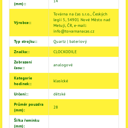
14
(mm):
:
Továrna na čas s.r.o., Českých
legií 5, 54901 Nové Město nad
Výrobce:
:
Metují, ČR, e-mail:
info@tovarnanacas.cz
Typ strojku:
:
Quartz | bateriový
Značka:
:
CLOCKODILE
Zobrazení
analogové
času:
:
Kategorie
klasické
hodinek:
:
Určení:
:
dětské
Průměr pouzdra
28
(mm)
:
Šířka řemínku
(mm)
: