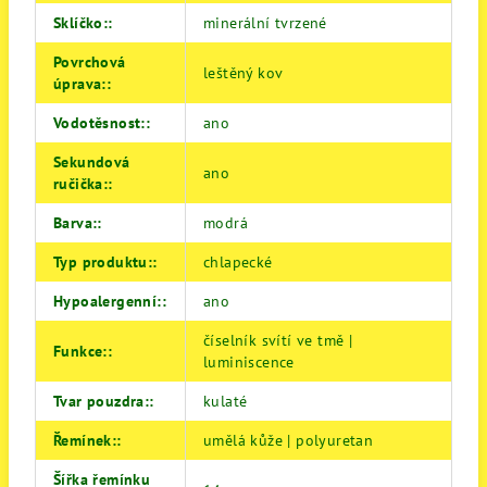
Sklíčko:
:
minerální tvrzené
Povrchová
leštěný kov
úprava:
:
Vodotěsnost:
:
ano
Sekundová
ano
ručička:
:
Barva:
:
modrá
Typ produktu:
:
chlapecké
Hypoalergenní:
:
ano
číselník svítí ve tmě |
Funkce:
:
luminiscence
Tvar pouzdra:
:
kulaté
Řemínek:
:
umělá kůže | polyuretan
Šířka řemínku