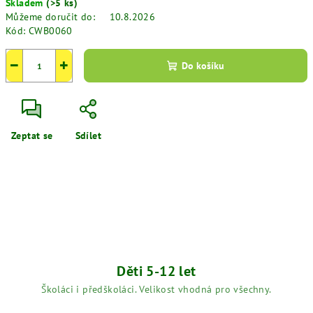
Skladem
(>5 ks)
cena:
Můžeme doručit do:
10.8.2026
Kód:
CWB0060
−
+
Do košíku
Zeptat se
Sdílet
Děti 5-12 let
Školáci i předškoláci. Velikost vhodná pro všechny.