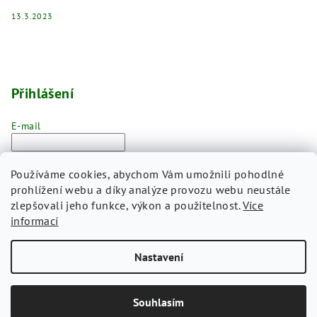
13.3.2023
Přihlášení
E-mail
Heslo
Používáme cookies, abychom Vám umožnili pohodlné
prohlížení webu a díky analýze provozu webu neustále
Přihlásit se
zlepšovali jeho funkce, výkon a použitelnost.
Více
informací
Nová registrace
Zapomenuté heslo
Nastavení
Copyright 2026
CLOCKODILE
. Všechna práva vyhrazena.
Souhlasím