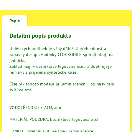
Popis
Detailní popis produktu
U dětských hodinek je vždy důležitá přehlednost a
zábavný design. Hodinky CLOCKODILE splňují obojí na
jedničku.
Základ mají v bezniklové legované oceli a doplňují je
řemínky z příjemné syntetické kůže.
Číselník tohoto modelu je luminiscenční - po nasvícení
svítí ve tmě.
VODOTĚSNOST: 5 ATM, ano
MATERIÁL POUZDRA: bezniklová legovaná ocel
FUNKCE: číselník svítí ve tmě | luminiscence