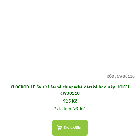
KÓD:
CWB0110
CLOCKODILE Svítící černé chlapecké dětské hodinky HOKEJ
CWB0110
925 Kč
Skladem
(>5 ks)
Do košíku