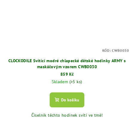
KÓD:
CWB0030
CLOCKODILE Svítící modré chlapecké dětské hodinky ARMY s
maskáčovým vzorem CWB0030
859 Kč
Skladem
(>5 ks)
Do košíku
Číselník těchto hodinek svítí ve tmě!