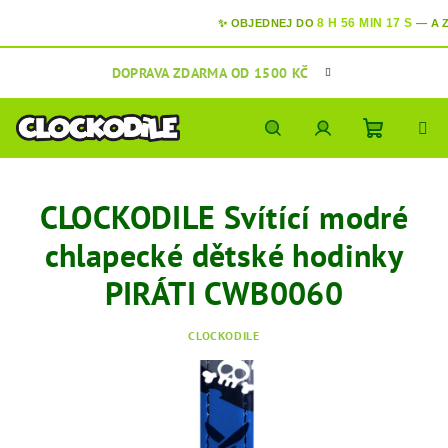
8 H 56 MIN 16 S
✨ OBJEDNEJ DO
—
A
ZÍT
Přejít
DOPRAVA ZDARMA OD 1500 KČ
na
obsah
Nákupní
Hledat
Přihlášení
CLOCKODILE Svítící modré
košík
chlapecké dětské hodinky
PIRÁTI CWB0060
CLOCKODILE