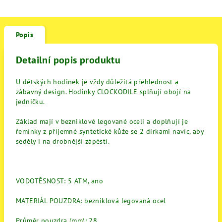
Popis
Detailní popis produktu
U dětských hodinek je vždy důležitá přehlednost a
zábavný design. Hodinky CLOCKODILE splňují obojí na
jedničku.
Základ mají v bezniklové legované oceli a doplňují je
řemínky z příjemné syntetické kůže se 2 dírkami navíc, aby
seděly i na drobnější zápěstí.
VODOTĚSNOST: 5 ATM, ano
MATERIÁL POUZDRA: bezniklová legovaná ocel
Průměr pouzdra (mm): 28