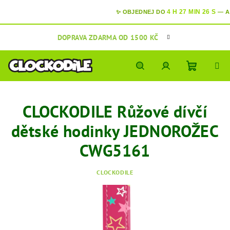
4 H 27 MIN 25 S
✨ OBJEDNEJ DO
—
A
V 
Přejít
DOPRAVA ZDARMA OD 1500 KČ
na
obsah
Nákupní
Hledat
Přihlášení
CLOCKODILE Růžové dívčí
košík
dětské hodinky JEDNOROŽEC
CWG5161
CLOCKODILE