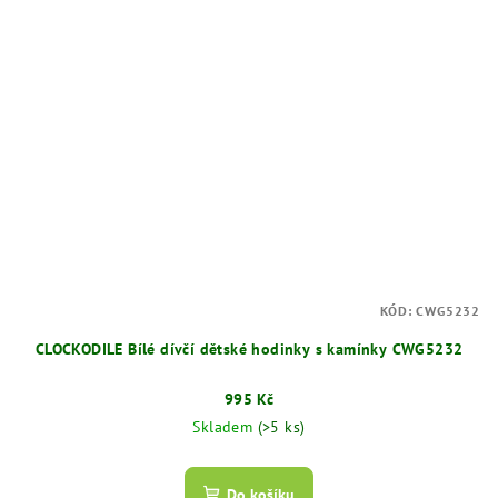
KÓD:
CWG5232
CLOCKODILE Bílé dívčí dětské hodinky s kamínky CWG5232
995 Kč
Skladem
(>5 ks)
Do košíku