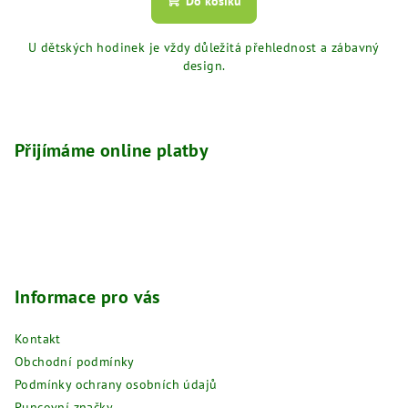
Do košíku
U dětských hodinek je vždy důležitá přehlednost a zábavný
design.
Z
á
p
Přijímáme online platby
a
t
í
Informace pro vás
Kontakt
Obchodní podmínky
Podmínky ochrany osobních údajů
Puncovní značky