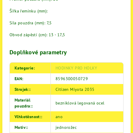
Šířka řemínku (mm):
Síla pouzdra (mm): 7,5
Obvod zápěstí (cm): 13 - 17,5
Doplňkové parametry
Kategorie
:
HODINKY PRO HOLKY
EAN
:
8596300050729
Strojek:
:
Citizen Miyota 2035
Materiál
bezniklová legovaná ocel
pouzdra:
:
Vlhkotěsnost:
:
ano
Motiv:
:
jednorožec