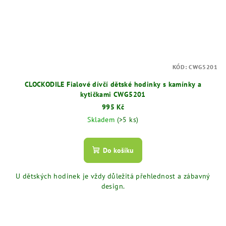
KÓD:
CWG5201
CLOCKODILE Fialové dívčí dětské hodinky s kamínky a
kytičkami CWG5201
995 Kč
Skladem
(>5 ks)
Do košíku
U dětských hodinek je vždy důležitá přehlednost a zábavný
design.