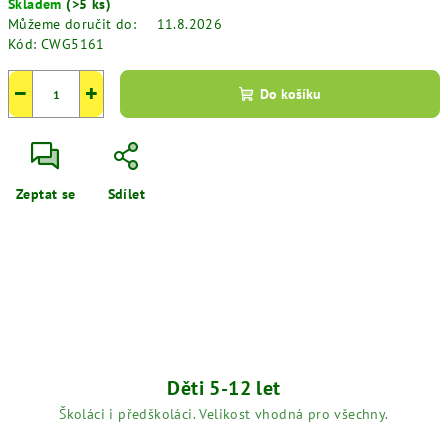
Skladem
(>5 ks)
cena:
Můžeme doručit do:
11.8.2026
Kód:
CWG5161
−
+
Do košíku
Zeptat se
Sdílet
Děti 5-12 let
Školáci i předškoláci. Velikost vhodná pro všechny.