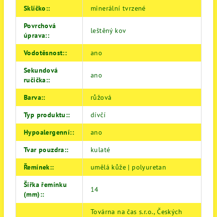
Sklíčko:
:
minerální tvrzené
Povrchová
leštěný kov
úprava:
:
Vodotěsnost:
:
ano
Sekundová
ano
ručička:
:
Barva:
:
růžová
Typ produktu:
:
dívčí
Hypoalergenní:
:
ano
Tvar pouzdra:
:
kulaté
Řemínek:
:
umělá kůže | polyuretan
Šířka řemínku
14
(mm):
:
Továrna na čas s.r.o., Českých