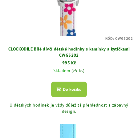
KÓD:
CWG5202
CLOCKODILE Bílé dívčí dětské hodinky s kamínky a kytičkami
CWG5202
995 Kč
Skladem
(>5 ks)
Do košíku
U dětských hodinek je vždy důležitá přehlednost a zábavný
design.