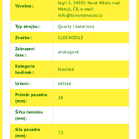
legií 5, 54901 Nové Město nad
Výrobce:
:
Metují, ČR, e-mail:
info@tovarnanacas.cz
Typ strojku:
:
Quartz | bateriový
Značka:
:
CLOCKODILE
Zobrazení
analogové
času:
:
Kategorie
klasické
hodinek:
:
Určení:
:
dětské
Průměr pouzdra
28
(mm)
:
Šířka řemínku
(mm)
:
Síla pouzdra
7,5
(mm)
: