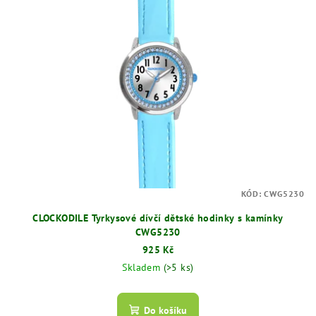
KÓD:
CWG5230
CLOCKODILE Tyrkysové dívčí dětské hodinky s kamínky
CWG5230
925 Kč
Skladem
(>5 ks)
Do košíku