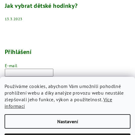
Jak vybrat dětské hodinky?
13.3.2023
Přihlášení
E-mail
Heslo
Používáme cookies, abychom Vám umožnili pohodlné
prohlížení webu a díky analýze provozu webu neustále
Přihlásit se
zlepšovali jeho funkce, výkon a použitelnost.
Více
informací
Nová registrace
Zapomenuté heslo
Nastavení