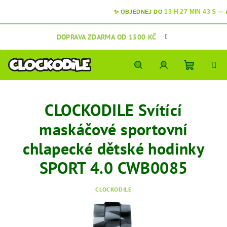
13 H 27 MIN 42 S
✨ OBJEDNEJ DO
—
A
V
Přejít
DOPRAVA ZDARMA OD 1500 KČ
na
obsah
Nákupní
Hledat
Přihlášení
CLOCKODILE Svítící
košík
maskáčové sportovní
chlapecké dětské hodinky
SPORT 4.0 CWB0085
CLOCKODILE