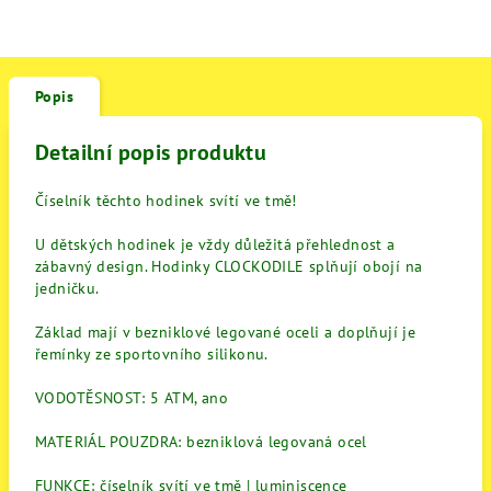
Popis
Detailní popis produktu
Číselník těchto hodinek svítí ve tmě!
U dětských hodinek je vždy důležitá přehlednost a
zábavný design. Hodinky CLOCKODILE splňují obojí na
jedničku.
Základ mají v bezniklové legované oceli a doplňují je
řemínky ze sportovního silikonu.
VODOTĚSNOST: 5 ATM, ano
MATERIÁL POUZDRA: bezniklová legovaná ocel
FUNKCE: číselník svítí ve tmě | luminiscence