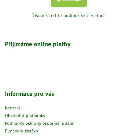
Číselník těchto hodinek svítí ve tmě!
Z
á
p
Přijímáme online platby
a
t
í
Informace pro vás
Kontakt
Obchodní podmínky
Podmínky ochrany osobních údajů
Puncovní značky