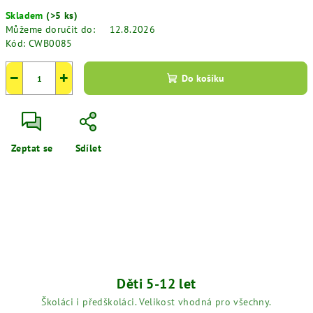
Měrná
Skladem
(>5 ks)
cena:
Můžeme doručit do:
12.8.2026
Kód:
CWB0085
−
+
Do košíku
Zeptat se
Sdílet
Děti 5-12 let
Školáci i předškoláci. Velikost vhodná pro všechny.