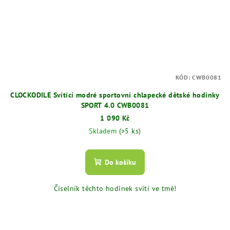
KÓD:
CWB0081
CLOCKODILE Svítící modré sportovní chlapecké dětské hodinky
SPORT 4.0 CWB0081
1 090 Kč
Skladem
(>5 ks)
Do košíku
Číselník těchto hodinek svítí ve tmě!