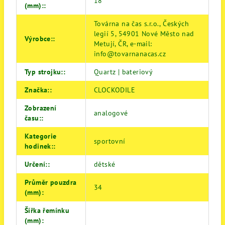
18
(mm):
:
Továrna na čas s.r.o., Českých
legií 5, 54901 Nové Město nad
Výrobce:
:
Metují, ČR, e-mail:
info@tovarnanacas.cz
Typ strojku:
:
Quartz | bateriový
Značka:
:
CLOCKODILE
Zobrazení
analogové
času:
:
Kategorie
sportovní
hodinek:
:
Určení:
:
dětské
Průměr pouzdra
34
(mm)
:
Šířka řemínku
(mm)
: