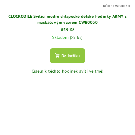
KÓD:
CWB0030
CLOCKODILE Svítící modré chlapecké dětské hodinky ARMY s
maskáčovým vzorem CWB0030
859 Kč
Skladem
(>5 ks)
Do košíku
Číselník těchto hodinek svítí ve tmě!