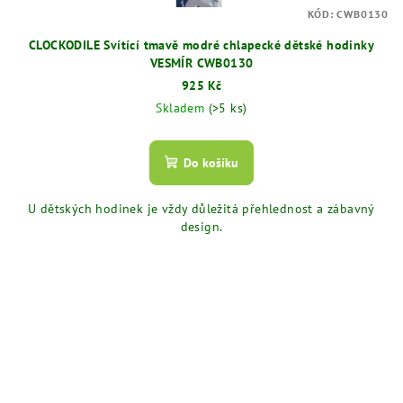
KÓD:
CWB0130
CLOCKODILE Svítící tmavě modré chlapecké dětské hodinky
VESMÍR CWB0130
925 Kč
Skladem
(>5 ks)
Do košíku
U dětských hodinek je vždy důležitá přehlednost a zábavný
design.