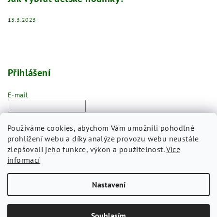
13.3.2023
Přihlášení
E-mail
Heslo
Používáme cookies, abychom Vám umožnili pohodlné
prohlížení webu a díky analýze provozu webu neustále
Přihlásit se
zlepšovali jeho funkce, výkon a použitelnost.
Více
informací
Nová registrace
Zapomenuté heslo
Nastavení
Copyright 2026
CLOCKODILE
. Všechna práva vyhrazena.
Souhlasím