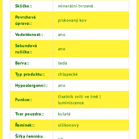
Sklíčko:
:
minerální tvrzené
Povrchová
pískovaný kov
úprava:
:
Vodotěsnost:
:
ano
Sekundová
ano
ručička:
:
Barva:
:
šedá
Typ produktu:
:
chlapecké
Hypoalergenní:
:
ano
číselník svítí ve tmě |
Funkce:
:
luminiscence
Tvar pouzdra:
:
kulaté
Řemínek:
:
silikonový
Šířka řemínku