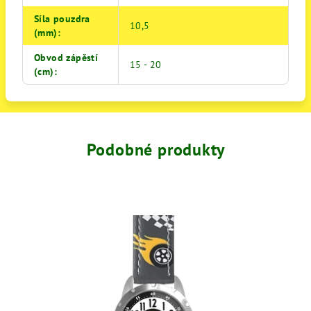
Síla pouzdra
10,5
(mm)
:
Obvod zápěstí
15 - 20
(cm)
:
Podobné produkty