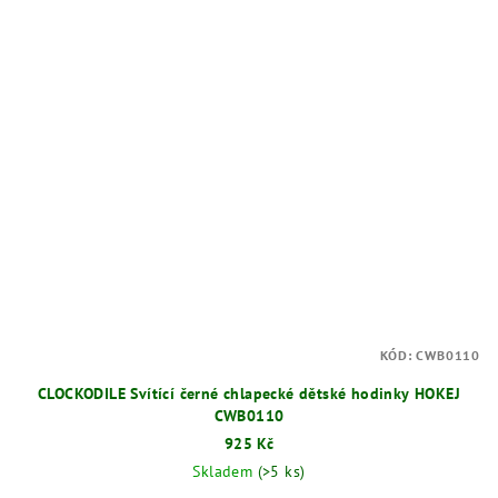
KÓD:
CWB0110
CLOCKODILE Svítící černé chlapecké dětské hodinky HOKEJ
CWB0110
925 Kč
Skladem
(>5 ks)