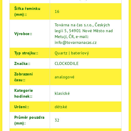
Šířka řemínku
16
(mm):
:
Továrna na čas s.r.o., Českých
legií 5, 54901 Nové Město nad
Výrobce:
:
Metují, ČR, e-mail:
info@tovarnanacas.cz
Typ strojku:
:
Quartz | bateriový
Značka:
:
CLOCKODILE
Zobrazení
analogové
času:
:
Kategorie
klasické
hodinek:
:
Určení:
:
dětské
Průměr pouzdra
32
(mm)
: