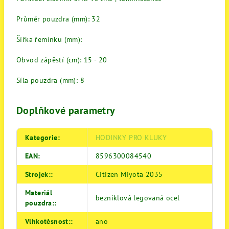
Průměr pouzdra (mm): 32
Šířka řemínku (mm):
Obvod zápěstí (cm): 15 - 20
Síla pouzdra (mm): 8
Doplňkové parametry
Kategorie
:
HODINKY PRO KLUKY
EAN
:
8596300084540
Strojek:
:
Citizen Miyota 2035
Materiál
bezniklová legovaná ocel
pouzdra:
:
Vlhkotěsnost:
:
ano