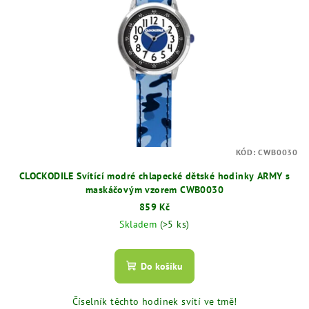
KÓD:
CWB0030
CLOCKODILE Svítící modré chlapecké dětské hodinky ARMY s
maskáčovým vzorem CWB0030
859 Kč
Skladem
(>5 ks)
Do košíku
Číselník těchto hodinek svítí ve tmě!