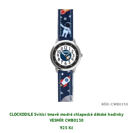
KÓD:
CWB0130
CLOCKODILE Svítící tmavě modré chlapecké dětské hodinky
VESMÍR CWB0130
925 Kč