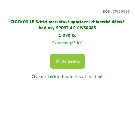
KÓD:
CWB0085
CLOCKODILE Svítící maskáčové sportovní chlapecké dětské
hodinky SPORT 4.0 CWB0085
1 090 Kč
Skladem
(>5 ks)
Do košíku
Číselník těchto hodinek svítí ve tmě!