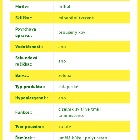
Motiv:
:
fotbal
Sklíčko:
:
minerální tvrzené
Povrchová
broušený kov
úprava:
:
Vodotěsnost:
:
ano
Sekundová
ano
ručička:
:
Barva:
:
zelená
Typ produktu:
:
chlapecké
Hypoalergenní:
:
ano
číselník svítí ve tmě |
Funkce:
:
luminiscence
Tvar pouzdra:
:
kulaté
Řemínek:
:
umělá kůže | polyuretan