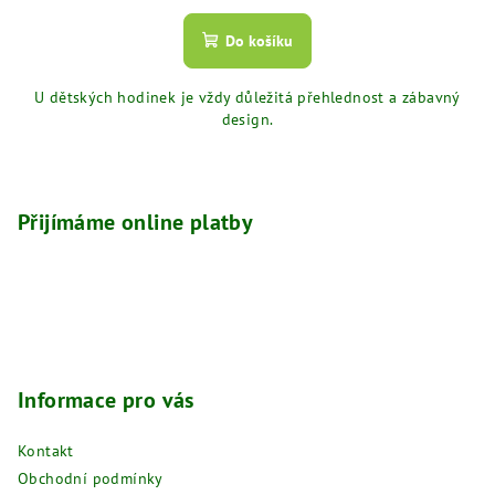
Do košíku
U dětských hodinek je vždy důležitá přehlednost a zábavný
design.
Z
á
p
Přijímáme online platby
a
t
í
Informace pro vás
Kontakt
Obchodní podmínky