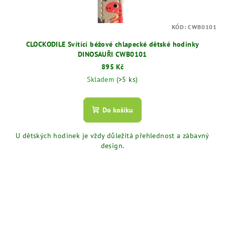
KÓD:
CWB0101
CLOCKODILE Svítící béžové chlapecké dětské hodinky
DINOSAUŘI CWB0101
895 Kč
Skladem
(>5 ks)
Do košíku
U dětských hodinek je vždy důležitá přehlednost a zábavný
design.