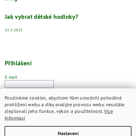
Jak vybrat dětské hodinky?
13.3.2023
Přihlášení
E-mail
Heslo
Používáme cookies, abychom Vám umožnili pohodlné
prohlížení webu a díky analýze provozu webu neustále
Přihlásit se
zlepšovali jeho funkce, výkon a použitelnost.
Více
informací
Nová registrace
Zapomenuté heslo
Nastavení