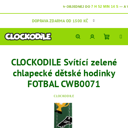
7 H 52 MIN 13 S
✨ OBJEDNEJ DO
—
A
V Ú
Přejít
DOPRAVA ZDARMA OD 1500 KČ
na
obsah
Nákupní
Hledat
Přihlášení
CLOCKODILE Svítící zelené
košík
chlapecké dětské hodinky
FOTBAL CWB0071
CLOCKODILE