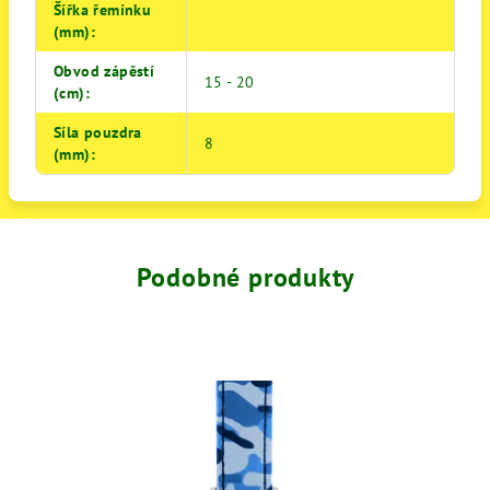
Šířka řemínku
(mm)
:
Obvod zápěstí
15 - 20
(cm)
:
Síla pouzdra
8
(mm)
:
Podobné produkty