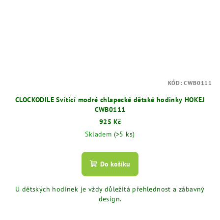
KÓD:
CWB0111
CLOCKODILE Svítící modré chlapecké dětské hodinky HOKEJ
CWB0111
925 Kč
Skladem
(>5 ks)
Do košíku
U dětských hodinek je vždy důležitá přehlednost a zábavný
design.