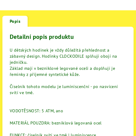
Popis
Detailní popis produktu
U dětských hodinek je vždy důležitá přehlednost a
zábavný design. Hodinky CLOCKODILE splňují obojí na
jedničku.
Základ mají v bezniklové legované oceli a doplňují je
řemínky z příjemné syntetické kůže.
Číselník tohoto modelu je luminiscenční - po nasvícení
svítí ve tmě.
VODOTĚSNOST: 5 ATM, ano
MATERIÁL POUZDRA: bezniklová legovaná ocel
FUNKCE: číselník svítí ve tmě | luminiscence