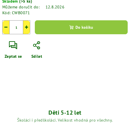
Skladem
(>5 ks)
cena:
Můžeme doručit do:
12.8.2026
Kód:
CWB0071
−
+
Do košíku
Zeptat se
Sdílet
Děti 5-12 let
Školáci i předškoláci. Velikost vhodná pro všechny.