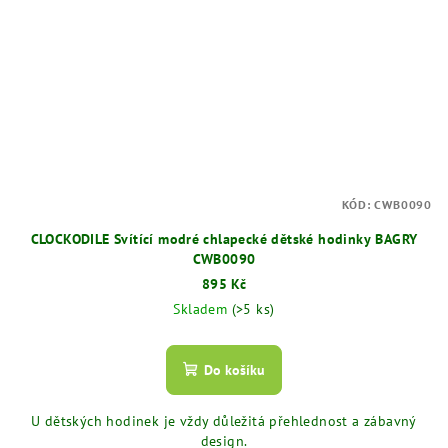
KÓD:
CWB0090
CLOCKODILE Svítící modré chlapecké dětské hodinky BAGRY
CWB0090
895 Kč
Skladem
(>5 ks)
Do košíku
U dětských hodinek je vždy důležitá přehlednost a zábavný
design.