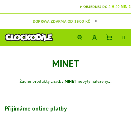
4 H 40 MIN 2
✨ OBJEDNEJ DO
Přejít
DOPRAVA ZDARMA OD 1500 KČ
na
obsah
Nákupní
Hledat
Přihlášení
MINET
košík
Žádné produkty značky
MINET
nebyly nalezeny...
Z
á
p
Přijímáme online platby
a
t